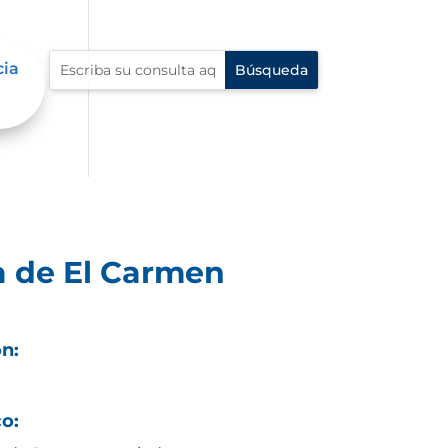
cia
a de El Carmen
ón:
co: