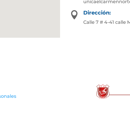
unicaelcarmennort
Dirección:

Calle 7 # 4-41 call
sonales