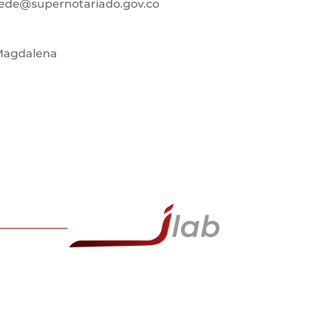
ede@supernotariado.gov.co
e Magdalena