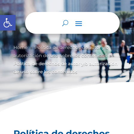
Abrir barra de herramientas
Home
Política de derechos de autor y/
o
9
autorización de uso sobre los contenidos
9
Política de derechos de autor y/o autorización
de uso sobre los contenidos
Política de derechos