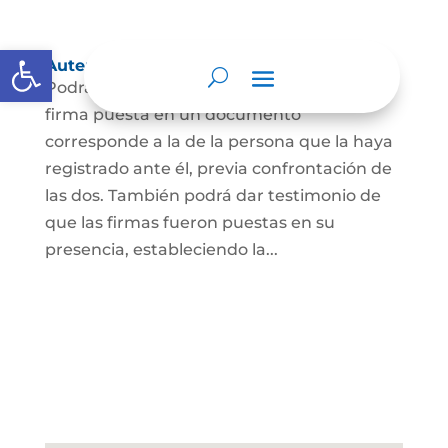
Abrir barra de herramientas
Autenticación de Firma
Podrá dar testimonio escrito de que la
firma puesta en un documento
corresponde a la de la persona que la haya
registrado ante él, previa confrontación de
las dos. También podrá dar testimonio de
que las firmas fueron puestas en su
presencia, estableciendo la...