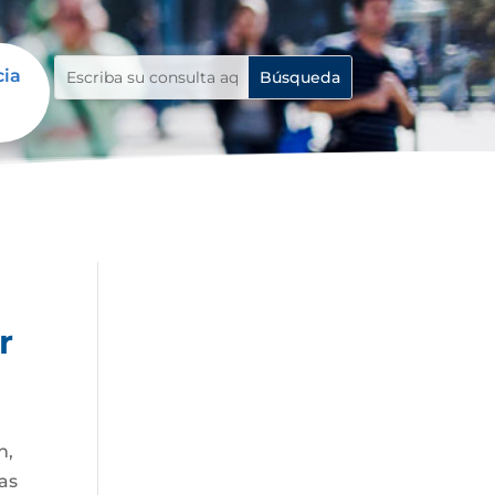
cia
r
n,
as