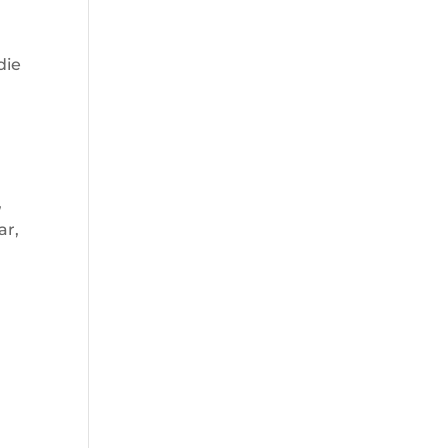
die
,
ar,