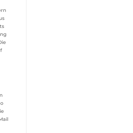
ern
us
ts
ang
Die
f
um
no
ie
Mail