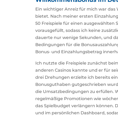
Ein wichtiger Anreiz für mich war das
bietet. Nach meiner ersten Einzahlung 
50 Freispiele für einen ausgewählten 
vorausgefüllt, sodass ich keine zusät
dauerte nur wenige Sekunden, und da
Bedingungen für die Bonusauszahlung
Bonus‑ und Einzahlungsbetrag innerha
Ich nutzte die Freispiele zunächst beim
anderen Casinos kannte und er für se
drei Drehungen erzielte ich bereits 
Bonusguthaben gutgeschrieben wurde.
die Umsatzbedingungen zu erfüllen. Wä
regelmäßige Promotionen wie wöchent
das Spielbudget verlängern können. D
und im persönlichen Dashboard, sodass