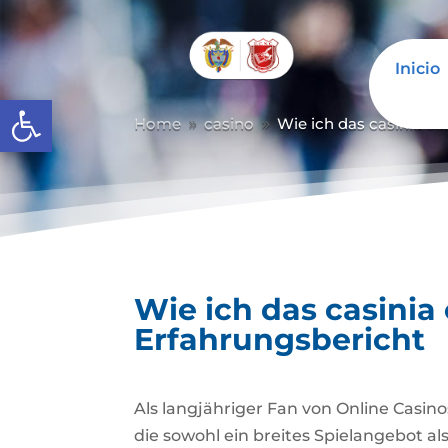
Inicio
Abrir barra de herramientas
Home
casino
Wie ich das casinia ca
9
9
Wie ich das casinia 
Erfahrungsbericht
Als langjähriger Fan von Online Casin
die sowohl ein breites Spielangebot a