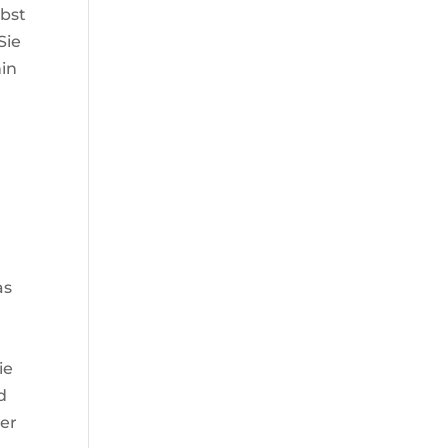
lbst
Sie
hin
as
ie
d
Der