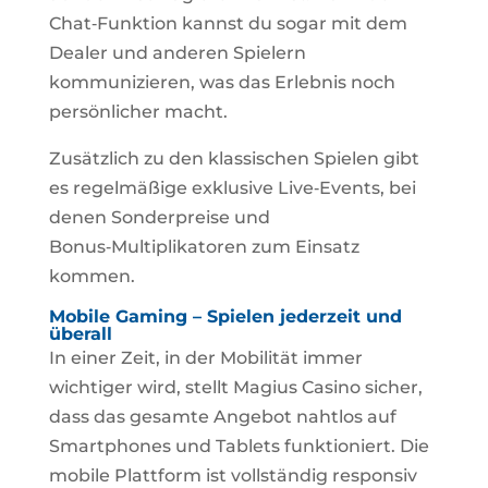
Chat‑Funktion kannst du sogar mit dem
Dealer und anderen Spielern
kommunizieren, was das Erlebnis noch
persönlicher macht.
Zusätzlich zu den klassischen Spielen gibt
es regelmäßige exklusive Live‑Events, bei
denen Sonderpreise und
Bonus‑Multiplikatoren zum Einsatz
kommen.
Mobile Gaming – Spielen jederzeit und
überall
In einer Zeit, in der Mobilität immer
wichtiger wird, stellt Magius Casino sicher,
dass das gesamte Angebot nahtlos auf
Smartphones und Tablets funktioniert. Die
mobile Plattform ist vollständig responsiv