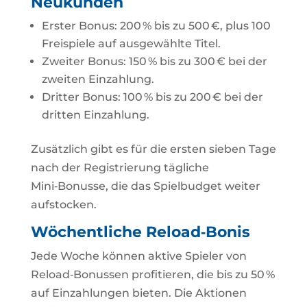
Neukunden
Erster Bonus: 200 % bis zu 500 €, plus 100
Freispiele auf ausgewählte Titel.
Zweiter Bonus: 150 % bis zu 300 € bei der
zweiten Einzahlung.
Dritter Bonus: 100 % bis zu 200 € bei der
dritten Einzahlung.
Zusätzlich gibt es für die ersten sieben Tage
nach der Registrierung tägliche
Mini‑Bonusse, die das Spielbudget weiter
aufstocken.
Wöchentliche Reload‑Bonis
Jede Woche können aktive Spieler von
Reload‑Bonussen profitieren, die bis zu 50 %
auf Einzahlungen bieten. Die Aktionen