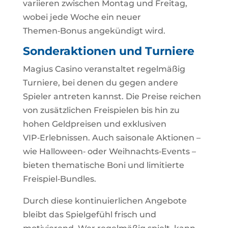
variieren zwischen Montag und Freitag,
wobei jede Woche ein neuer
Themen‑Bonus angekündigt wird.
Sonderaktionen und Turniere
Magius Casino veranstaltet regelmäßig
Turniere, bei denen du gegen andere
Spieler antreten kannst. Die Preise reichen
von zusätzlichen Freispielen bis hin zu
hohen Geldpreisen und exklusiven
VIP‑Erlebnissen. Auch saisonale Aktionen –
wie Halloween‑ oder Weihnachts‑Events –
bieten thematische Boni und limitierte
Freispiel‑Bundles.
Durch diese kontinuierlichen Angebote
bleibt das Spielgefühl frisch und