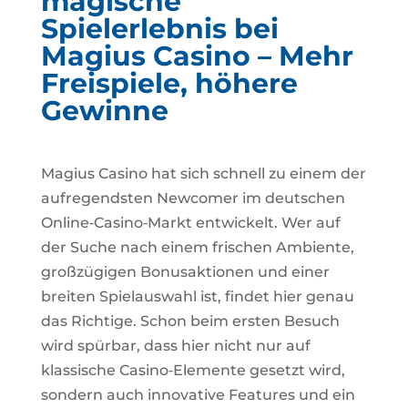
magische
Spielerlebnis bei
Magius Casino – Mehr
Freispiele, höhere
Gewinne
Magius Casino hat sich schnell zu einem der
aufregendsten Newcomer im deutschen
Online‑Casino‑Markt entwickelt. Wer auf
der Suche nach einem frischen Ambiente,
großzügigen Bonusaktionen und einer
breiten Spielauswahl ist, findet hier genau
das Richtige. Schon beim ersten Besuch
wird spürbar, dass hier nicht nur auf
klassische Casino‑Elemente gesetzt wird,
sondern auch innovative Features und ein