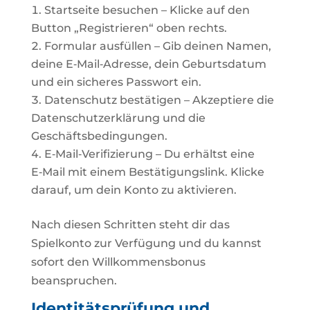
Startseite besuchen – Klicke auf den
Button „Registrieren“ oben rechts.
Formular ausfüllen – Gib deinen Namen,
deine E‑Mail‑Adresse, dein Geburtsdatum
und ein sicheres Passwort ein.
Datenschutz bestätigen – Akzeptiere die
Datenschutzerklärung und die
Geschäftsbedingungen.
E‑Mail‑Verifizierung – Du erhältst eine
E‑Mail mit einem Bestätigungslink. Klicke
darauf, um dein Konto zu aktivieren.
Nach diesen Schritten steht dir das
Spielkonto zur Verfügung und du kannst
sofort den Willkommensbonus
beanspruchen.
Identitätsprüfung und