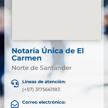
Notaría Única de El
Carmen
Norte de Santander
Líneas de atención:

(+57) 3175661183
Correo electrónico:
