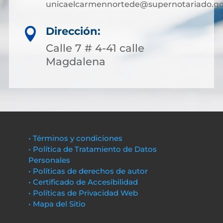
unicaelcarmennortede@supernotariado.go
Dirección:

Calle 7 # 4-41 calle
Magdalena
• Términos y condiciones
• Política de Tratamiento de Datos
Personales
• Políticas de derechos de autor
• Certificado de Accesibilidad
• Políticas de Privacidad Web
• Mapa del Sitio