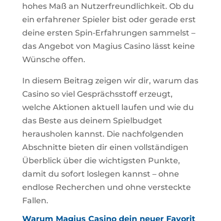
hohes Maß an Nutzerfreundlichkeit. Ob du
ein erfahrener Spieler bist oder gerade erst
deine ersten Spin‑Erfahrungen sammelst –
das Angebot von Magius Casino lässt keine
Wünsche offen.
In diesem Beitrag zeigen wir dir, warum das
Casino so viel Gesprächsstoff erzeugt,
welche Aktionen aktuell laufen und wie du
das Beste aus deinem Spielbudget
herausholen kannst. Die nachfolgenden
Abschnitte bieten dir einen vollständigen
Überblick über die wichtigsten Punkte,
damit du sofort loslegen kannst – ohne
endlose Recherchen und ohne versteckte
Fallen.
Warum Magius Casino dein neuer Favorit