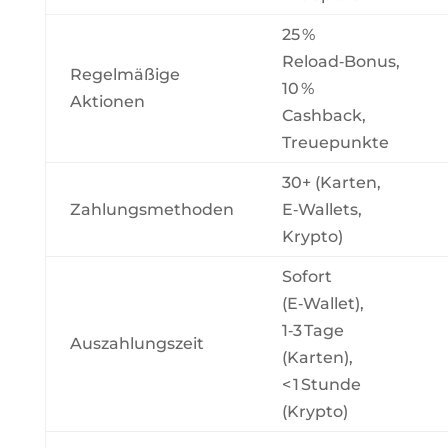
25 %
Reload‑Bonus,
Regelmäßige
10 %
Aktionen
Cashback,
Treuepunkte
30+ (Karten,
Zahlungsmethoden
E‑Wallets,
Krypto)
Sofort
(E‑Wallet),
1‑3 Tage
Auszahlungszeit
(Karten),
< 1 Stunde
(Krypto)