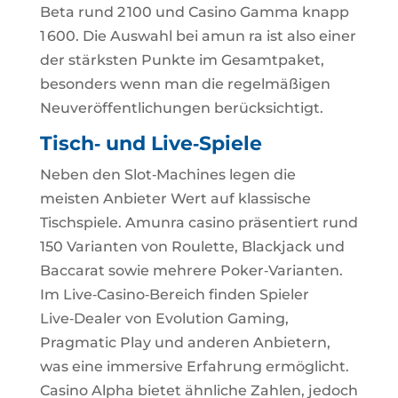
Beta rund 2 100 und Casino Gamma knapp
1 600. Die Auswahl bei amun ra ist also einer
der stärksten Punkte im Gesamtpaket,
besonders wenn man die regelmäßigen
Neuveröffentlichungen berücksichtigt.
Tisch‑ und Live‑Spiele
Neben den Slot‑Machines legen die
meisten Anbieter Wert auf klassische
Tischspiele. Amunra casino präsentiert rund
150 Varianten von Roulette, Blackjack und
Baccarat sowie mehrere Poker‑Varianten.
Im Live‑Casino‑Bereich finden Spieler
Live‑Dealer von Evolution Gaming,
Pragmatic Play und anderen Anbietern,
was eine immersive Erfahrung ermöglicht.
Casino Alpha bietet ähnliche Zahlen, jedoch