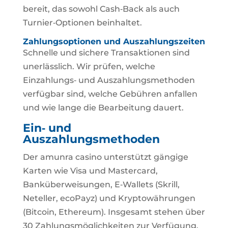
bereit, das sowohl Cash‑Back als auch
Turnier‑Optionen beinhaltet.
Zahlungsoptionen und Auszahlungszeiten
Schnelle und sichere Transaktionen sind
unerlässlich. Wir prüfen, welche
Einzahlungs‑ und Auszahlungsmethoden
verfügbar sind, welche Gebühren anfallen
und wie lange die Bearbeitung dauert.
Ein‑ und
Auszahlungsmethoden
Der amunra casino unterstützt gängige
Karten wie Visa und Mastercard,
Banküberweisungen, E‑Wallets (Skrill,
Neteller, ecoPayz) und Kryptowährungen
(Bitcoin, Ethereum). Insgesamt stehen über
30 Zahlungsmöglichkeiten zur Verfügung.