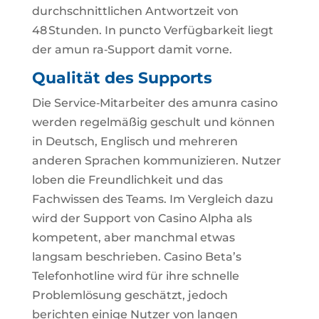
durchschnittlichen Antwortzeit von
48 Stunden. In puncto Verfügbarkeit liegt
der amun ra‑Support damit vorne.
Qualität des Supports
Die Service‑Mitarbeiter des amunra casino
werden regelmäßig geschult und können
in Deutsch, Englisch und mehreren
anderen Sprachen kommunizieren. Nutzer
loben die Freundlichkeit und das
Fachwissen des Teams. Im Vergleich dazu
wird der Support von Casino Alpha als
kompetent, aber manchmal etwas
langsam beschrieben. Casino Beta’s
Telefonhotline wird für ihre schnelle
Problemlösung geschätzt, jedoch
berichten einige Nutzer von langen