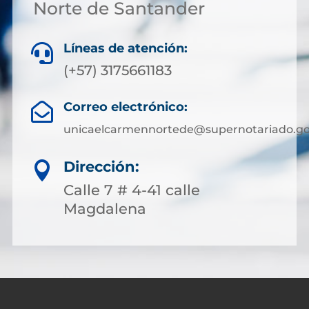
Norte de Santander
Líneas de atención:

(+57) 3175661183
Correo electrónico:

unicaelcarmennortede@supernotariado.go
Dirección:

Calle 7 # 4-41 calle
Magdalena