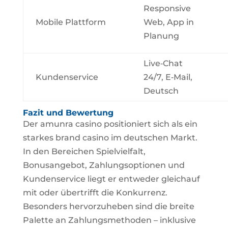
Responsive
Mobile Plattform
Web, App in
Planung
Live‑Chat
Kundenservice
24/7, E‑Mail,
Deutsch
Fazit und Bewertung
Der amunra casino positioniert sich als ein
starkes brand casino im deutschen Markt.
In den Bereichen Spielvielfalt,
Bonusangebot, Zahlungsoptionen und
Kundenservice liegt er entweder gleichauf
mit oder übertrifft die Konkurrenz.
Besonders hervorzuheben sind die breite
Palette an Zahlungsmethoden – inklusive