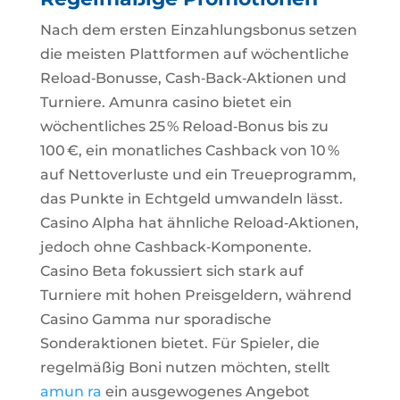
Nach dem ersten Einzahlungsbonus setzen
die meisten Plattformen auf wöchentliche
Reload‑Bonusse, Cash‑Back‑Aktionen und
Turniere. Amunra casino bietet ein
wöchentliches 25 % Reload‑Bonus bis zu
100 €, ein monatliches Cashback von 10 %
auf Nettoverluste und ein Treueprogramm,
das Punkte in Echtgeld umwandeln lässt.
Casino Alpha hat ähnliche Reload‑Aktionen,
jedoch ohne Cashback‑Komponente.
Casino Beta fokussiert sich stark auf
Turniere mit hohen Preisgeldern, während
Casino Gamma nur sporadische
Sonderaktionen bietet. Für Spieler, die
regelmäßig Boni nutzen möchten, stellt
amun ra
ein ausgewogenes Angebot