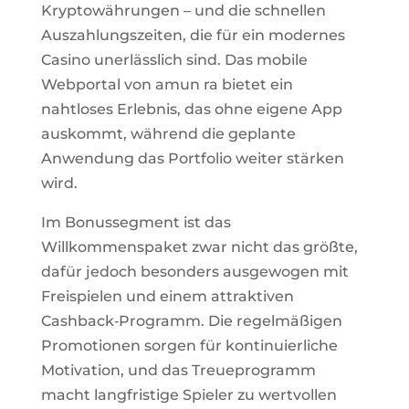
Kryptowährungen – und die schnellen
Auszahlungszeiten, die für ein modernes
Casino unerlässlich sind. Das mobile
Webportal von amun ra bietet ein
nahtloses Erlebnis, das ohne eigene App
auskommt, während die geplante
Anwendung das Portfolio weiter stärken
wird.
Im Bonussegment ist das
Willkommenspaket zwar nicht das größte,
dafür jedoch besonders ausgewogen mit
Freispielen und einem attraktiven
Cashback‑Programm. Die regelmäßigen
Promotionen sorgen für kontinuierliche
Motivation, und das Treueprogramm
macht langfristige Spieler zu wertvollen