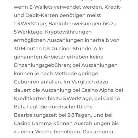
wenn E‑Wallets verwendet werden. Kredit‑
und Debit‑Karten benötigen meist
1‑3 Werktage, Banküberweisungen bis zu
5 Werktage. Kryptowährungen
ermöglichen Auszahlungen innerhalb von
30 Minuten bis zu einer Stunde. Alle
genannten Anbieter erheben keine
Einzahlungsgebühren; bei Auszahlungen
können je nach Methode geringe
Gebühren anfallen. Im Vergleich dazu
dauert die Auszahlung bei Casino Alpha bei
Kreditkarten bis zu 5 Werktage, bei Casino
Beta liegt die durchschnittliche
Bearbeitungszeit bei 2‑3 Tagen, und bei
Casino Gamma können Auszahlungen bis
zu einer Woche benötigen. Das amunra