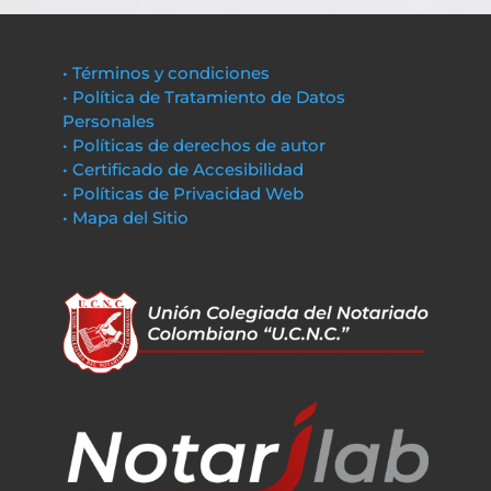
• Términos y condiciones
• Política de Tratamiento de Datos
Personales
• Políticas de derechos de autor
• Certificado de Accesibilidad
• Políticas de Privacidad Web
• Mapa del Sitio