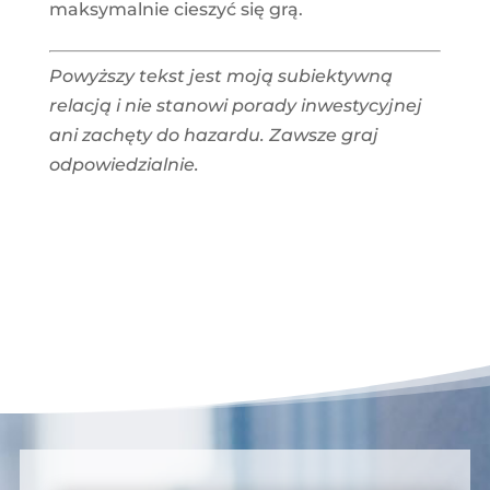
maksymalnie cieszyć się grą.
Powyższy tekst jest moją subiektywną
relacją i nie stanowi porady inwestycyjnej
ani zachęty do hazardu. Zawsze graj
odpowiedzialnie.