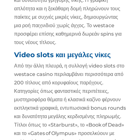
και δυνατότητα γρήγορης νίκης. Η γραφική
απλότητα και η ξεκάθαρη δομή πληρώνουν τους
παίκτες με συχνές μικρές νίκες, δημιουργώντας
μια ροή παιχνιδιού χωρίς άγχος. Το westace
προσφέρει επίσης καθημερινά δωρεάν spins για
τους νέους τίτλους.
Video slots και μεγάλες νίκες
Από την άλλη πλευρά, η συλλογή video slots στο
westace casino περιλαμβάνει περισσότερα από
200 τίτλους από κορυφαίους παρόχους.
Κατηγορίες όπως φανταστικές περιπέτειες,
μυστηριοφόρα θέματα ή κλασικά καζίνο φέρνουν
εκπληκτικά γραφικά, εντυπωσιακά bonus rounds
και δυνατότητα μεγάλης κερδισμένης πληρωμής.
Τίτλοι όπως το «Starburst», το «Book of Dead»
και το «Gates of Olympus» προσελκύουν με