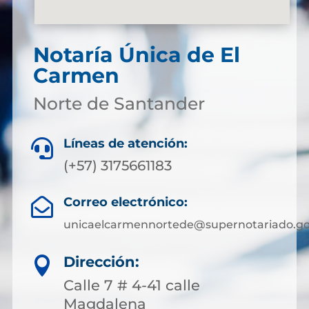
Notaría Única de El
Carmen
Norte de Santander
Líneas de atención:

(+57) 3175661183
Correo electrónico:

unicaelcarmennortede@supernotariado.go
Dirección:

Calle 7 # 4-41 calle
Magdalena