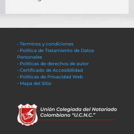
• Términos y condiciones
• Política de Tratamiento de Datos
Personales
• Políticas de derechos de autor
• Certificado de Accesibilidad
• Políticas de Privacidad Web
• Mapa del Sitio