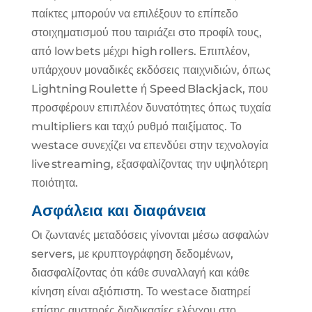
παίκτες μπορούν να επιλέξουν το επίπεδο
στοιχηματισμού που ταιριάζει στο προφίλ τους,
από low bets μέχρι high rollers. Επιπλέον,
υπάρχουν μοναδικές εκδόσεις παιχνιδιών, όπως
Lightning Roulette ή Speed Blackjack, που
προσφέρουν επιπλέον δυνατότητες όπως τυχαία
multipliers και ταχύ ρυθμό παιξίματος. Το
westace συνεχίζει να επενδύει στην τεχνολογία
live streaming, εξασφαλίζοντας την υψηλότερη
ποιότητα.
Ασφάλεια και διαφάνεια
Οι ζωντανές μεταδόσεις γίνονται μέσω ασφαλών
servers, με κρυπτογράφηση δεδομένων,
διασφαλίζοντας ότι κάθε συναλλαγή και κάθε
κίνηση είναι αξιόπιστη. Το westace διατηρεί
επίσης αυστηρές διαδικασίες ελέγχου στο