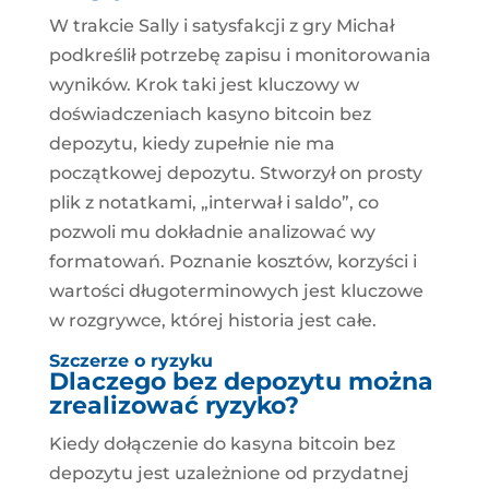
W trakcie Sally i satysfakcji z gry Michał
podkreślił potrzebę zapisu i monitorowania
wyników. Krok taki jest kluczowy w
doświadczeniach kasyno bitcoin bez
depozytu, kiedy zupełnie nie ma
początkowej depozytu. Stworzył on prosty
plik z notatkami, „interwał i saldo”, co
pozwoli mu dokładnie analizować wy
formatowań. Poznanie kosztów, korzyści i
wartości długoterminowych jest kluczowe
w rozgrywce, której historia jest całe.
Szczerze o ryzyku
Dlaczego bez depozytu można
zrealizować ryzyko?
Kiedy dołączenie do kasyna bitcoin bez
depozytu jest uzależnione od przydatnej