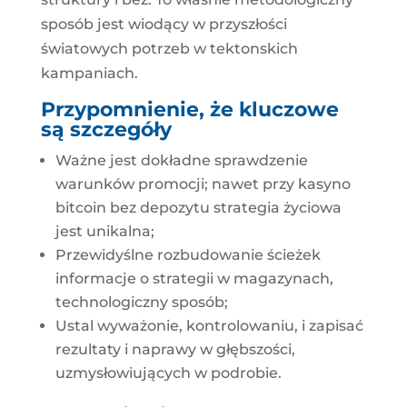
sposób jest wiodący w przyszłości
światowych potrzeb w tektonskich
kampaniach.
Przypomnienie, że kluczowe
są szczegóły
Ważne jest dokładne sprawdzenie
warunków promocji; nawet przy kasyno
bitcoin bez depozytu strategia życiowa
jest unikalna;
Przewidyślne rozbudowanie ścieżek
informacje o strategii w magazynach,
technologiczny sposób;
Ustal wyważonie, kontrolowaniu, i zapisać
rezultaty i naprawy w głębszości,
uzmysłowiujących w podrobie.