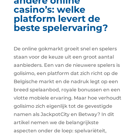
andere online
casino’s: welke
platform levert de
beste spelervaring?
De online gokmarkt groeit snel en spelers
staan voor de keuze uit een groot aantal
aanbieders. Een van de nieuwere spelers is
golisimo, een platform dat zich richt op de
Belgische markt en de nadruk legt op een
breed spelaanbod, royale bonussen en een
vlotte mobiele ervaring. Maar hoe verhoudt
golisimo zich eigenlijk tot de gevestigde
namen als JackpotCity en Betway? In dit
artikel nemen we de belangrijkste
aspecten onder de loep: spelvariëteit,