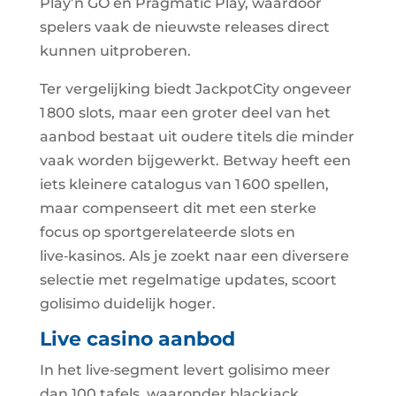
Play’n GO en Pragmatic Play, waardoor
spelers vaak de nieuwste releases direct
kunnen uitproberen.
Ter vergelijking biedt JackpotCity ongeveer
1 800 slots, maar een groter deel van het
aanbod bestaat uit oudere titels die minder
vaak worden bijgewerkt. Betway heeft een
iets kleinere catalogus van 1 600 spellen,
maar compenseert dit met een sterke
focus op sportgerelateerde slots en
live‑kasinos. Als je zoekt naar een diversere
selectie met regelmatige updates, scoort
golisimo duidelijk hoger.
Live casino aanbod
In het live‑segment levert golisimo meer
dan 100 tafels, waaronder blackjack,