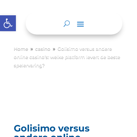
Abrir barra de herramientas
Home
casino
Golisimo versus andere
9
9
online casino’s: welke platform levert de beste
spelervaring?
Golisimo versus