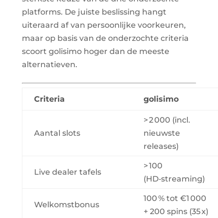
platforms. De juiste beslissing hangt
uiteraard af van persoonlijke voorkeuren,
maar op basis van de onderzochte criteria
scoort golisimo hoger dan de meeste
alternatieven.
Criteria
golisimo
> 2 000 (incl.
Aantal slots
nieuwste
releases)
> 100
Live dealer tafels
(HD‑streaming)
100 % tot €1 000
Welkomstbonus
+ 200 spins (35 x)