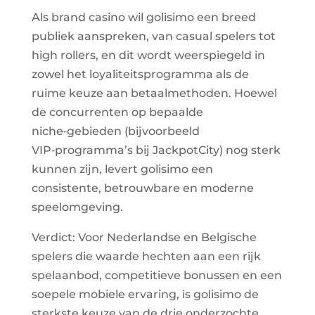
Als brand casino wil golisimo een breed
publiek aanspreken, van casual spelers tot
high rollers, en dit wordt weerspiegeld in
zowel het loyaliteitsprogramma als de
ruime keuze aan betaalmethoden. Hoewel
de concurrenten op bepaalde
niche‑gebieden (bijvoorbeeld
VIP‑programma’s bij JackpotCity) nog sterk
kunnen zijn, levert golisimo een
consistente, betrouwbare en moderne
speelomgeving.
Verdict: Voor Nederlandse en Belgische
spelers die waarde hechten aan een rijk
spelaanbod, competitieve bonussen en een
soepele mobiele ervaring, is golisimo de
sterkste keuze van de drie onderzochte