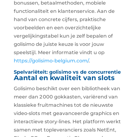
bonussen, betaalmethoden, mobiele
functionaliteit en klantenservice. Aan de
hand van concrete cijfers, praktische
voorbeelden en een overzichtelijke
vergelijkingstabel kun je zelf bepalen of
golisimo de juiste keuze is voor jouw
speelstijl. Meer informatie vindt u op
https://golisimo-belgium.com/
.
Spelvariëteit: golisimo vs de concurrentie
Aantal en kwaliteit van slots
Golisimo beschikt over een bibliotheek van
meer dan 2 000 gokkasten, variërend van
klassieke fruitmachines tot de nieuwste
video‑slots met geavanceerde graphics en
interactieve story‑lines. Het platform werkt
samen met topleveranciers zoals NetEnt,