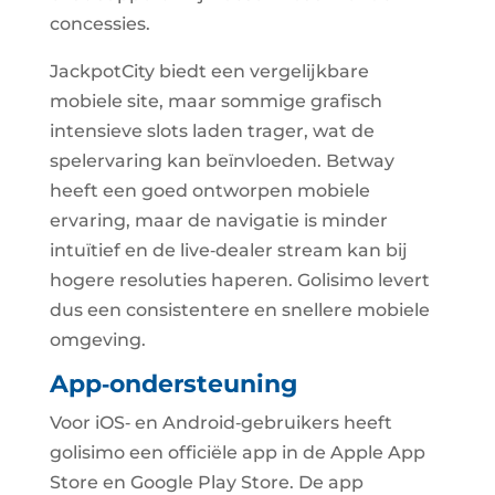
concessies.
JackpotCity biedt een vergelijkbare
mobiele site, maar sommige grafisch
intensieve slots laden trager, wat de
spelervaring kan beïnvloeden. Betway
heeft een goed ontworpen mobiele
ervaring, maar de navigatie is minder
intuïtief en de live‑dealer stream kan bij
hogere resoluties haperen. Golisimo levert
dus een consistentere en snellere mobiele
omgeving.
App‑ondersteuning
Voor iOS‑ en Android‑gebruikers heeft
golisimo een officiële app in de Apple App
Store en Google Play Store. De app