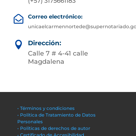
(+57) 3175661183
Correo electrónico:

unicaelcarmennortede@supernotariado.go
Dirección:

Calle 7 # 4-41 calle
Magdalena
• Términos y condiciones
• Política de Tratamiento de Datos
Personales
• Políticas de derechos de autor
• Certificado de Accesibilidad