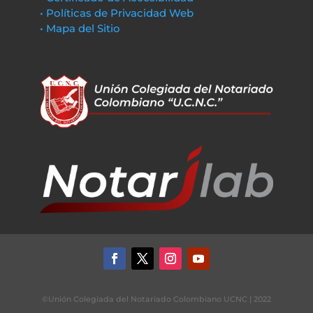
• Políticas de Privacidad Web
• Mapa del Sitio
©Unión Colegiada del Notariado Colombiano UCNC | 2022