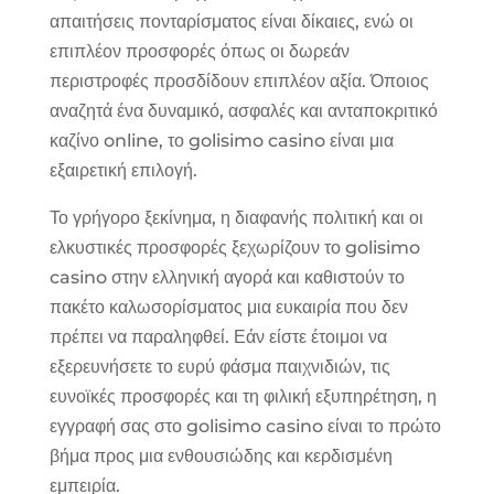
απαιτήσεις πονταρίσματος είναι δίκαιες, ενώ οι
επιπλέον προσφορές όπως οι δωρεάν
περιστροφές προσδίδουν επιπλέον αξία. Όποιος
αναζητά ένα δυναμικό, ασφαλές και ανταποκριτικό
καζίνο online, το golisimo casino είναι μια
εξαιρετική επιλογή.
Το γρήγορο ξεκίνημα, η διαφανής πολιτική και οι
ελκυστικές προσφορές ξεχωρίζουν το golisimo
casino στην ελληνική αγορά και καθιστούν το
πακέτο καλωσορίσματος μια ευκαιρία που δεν
πρέπει να παραληφθεί. Εάν είστε έτοιμοι να
εξερευνήσετε το ευρύ φάσμα παιχνιδιών, τις
ευνοϊκές προσφορές και τη φιλική εξυπηρέτηση, η
εγγραφή σας στο golisimo casino είναι το πρώτο
βήμα προς μια ενθουσιώδης και κερδισμένη
εμπειρία.