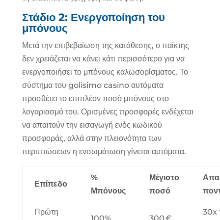
Στάδιο 2: Ενεργοποίηση του
μπόνους
Μετά την επιβεβαίωση της κατάθεσης, ο παίκτης
δεν χρειάζεται να κάνει κάτι περισσότερο για να
ενεργοποιήσει το μπόνους καλωσορίσματος. Το
σύστημα του golisimo casino αυτόματα
προσθέτει το επιπλέον ποσό μπόνους στο
λογαριασμό του. Ορισμένες προσφορές ενδέχεται
να απαιτούν την εισαγωγή ενός κωδικού
προσφοράς, αλλά στην πλειονότητα των
περιπτώσεων η ενσωμάτωση γίνεται αυτόματα.
%
Μέγιστο
Απαι
Επίπεδο
Μπόνους
ποσό
πον
Πρώτη
30x 
100%
300 €