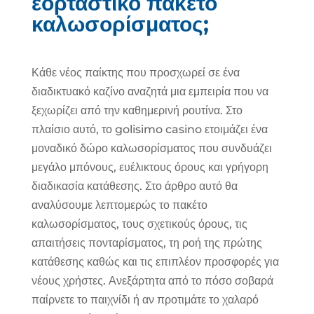
εορταστικό πακέτο
καλωσορίσματος;
Κάθε νέος παίκτης που προσχωρεί σε ένα
διαδικτυακό καζίνο αναζητά μια εμπειρία που να
ξεχωρίζει από την καθημερινή ρουτίνα. Στο
πλαίσιο αυτό, το golisimo casino ετοιμάζει ένα
μοναδικό δώρο καλωσορίσματος που συνδυάζει
μεγάλο μπόνους, ευέλικτους όρους και γρήγορη
διαδικασία κατάθεσης. Στο άρθρο αυτό θα
αναλύσουμε λεπτομερώς το πακέτο
καλωσορίσματος, τους σχετικούς όρους, τις
απαιτήσεις πονταρίσματος, τη ροή της πρώτης
κατάθεσης καθώς και τις επιπλέον προσφορές για
νέους χρήστες. Ανεξάρτητα από το πόσο σοβαρά
παίρνετε το παιχνίδι ή αν προτιμάτε το χαλαρό