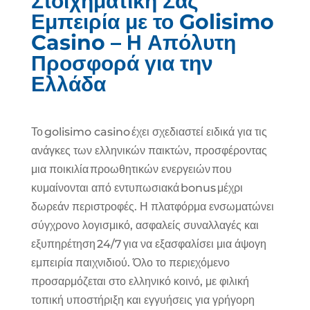
Στοιχηματική Σας
Εμπειρία με το Golisimo
Casino – Η Απόλυτη
Προσφορά για την
Ελλάδα
Το golisimo casino έχει σχεδιαστεί ειδικά για τις
ανάγκες των ελληνικών παικτών, προσφέροντας
μια ποικιλία προωθητικών ενεργειών που
κυμαίνονται από εντυπωσιακά bonus μέχρι
δωρεάν περιστροφές. Η πλατφόρμα ενσωματώνει
σύγχρονο λογισμικό, ασφαλείς συναλλαγές και
εξυπηρέτηση 24/7 για να εξασφαλίσει μια άψογη
εμπειρία παιχνιδιού. Όλο το περιεχόμενο
προσαρμόζεται στο ελληνικό κοινό, με φιλική
τοπική υποστήριξη και εγγυήσεις για γρήγορη