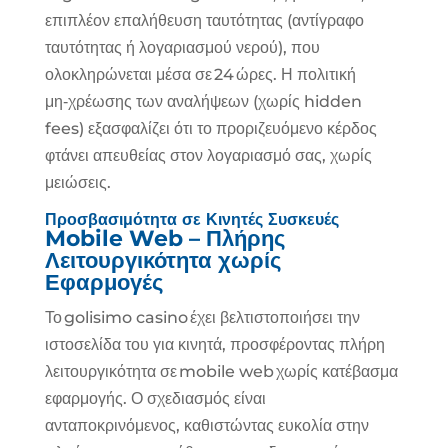
επιπλέον επαλήθευση ταυτότητας (αντίγραφο
ταυτότητας ή λογαριασμού νερού), που
ολοκληρώνεται μέσα σε 24 ώρες. Η πολιτική
μη‑χρέωσης των αναλήψεων (χωρίς hidden
fees) εξασφαλίζει ότι το προριζευόμενο κέρδος
φτάνει απευθείας στον λογαριασμό σας, χωρίς
μειώσεις.
Προσβασιμότητα σε Κινητές Συσκευές
Mobile Web – Πλήρης
Λειτουργικότητα χωρίς
Εφαρμογές
Το golisimo casino έχει βελτιστοποιήσει την
ιστοσελίδα του για κινητά, προσφέροντας πλήρη
λειτουργικότητα σε mobile web χωρίς κατέβασμα
εφαρμογής. Ο σχεδιασμός είναι
ανταποκρινόμενος, καθιστώντας ευκολία στην