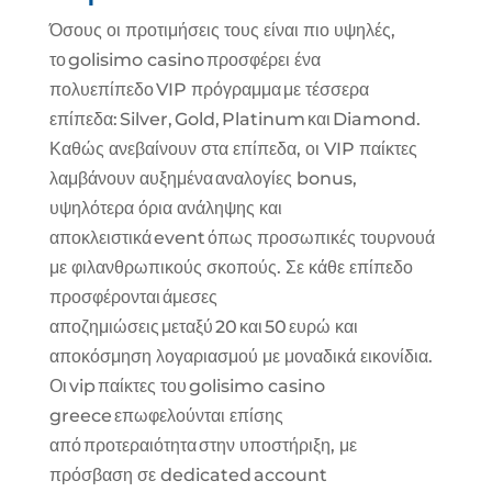
Όσους οι προτιμήσεις τους είναι πιο υψηλές,
το golisimo casino προσφέρει ένα
πολυεπίπεδο VIP πρόγραμμα με τέσσερα
επίπεδα: Silver, Gold, Platinum και Diamond.
Καθώς ανεβαίνουν στα επίπεδα, οι VIP παίκτες
λαμβάνουν αυξημένα αναλογίες bonus,
υψηλότερα όρια ανάληψης και
αποκλειστικά event όπως προσωπικές τουρνουά
με φιλανθρωπικούς σκοπούς. Σε κάθε επίπεδο
προσφέρονται άμεσες
αποζημιώσεις μεταξύ 20 και 50 ευρώ και
αποκόσμηση λογαριασμού με μοναδικά εικονίδια.
Οι vip παίκτες του golisimo casino
greece επωφελούνται επίσης
από προτεραιότητα στην υποστήριξη, με
πρόσβαση σε dedicated account