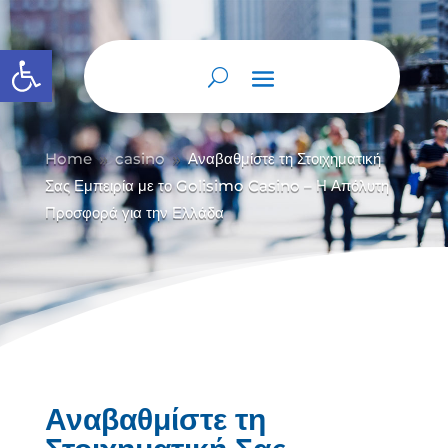
Abrir barra de herramientas
Home
casino
Αναβαθμίστε τη Στοιχηματική
9
9
Σας Εμπειρία με το Golisimo Casino – Η Απόλυτη
Προσφορά για την Ελλάδα
Αναβαθμίστε τη