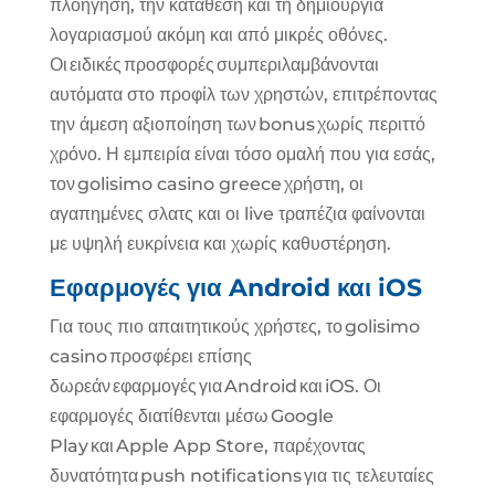
πλοήγηση, την κατάθεση και τη δημιουργία
λογαριασμού ακόμη και από μικρές οθόνες.
Οι ειδικές προσφορές συμπεριλαμβάνονται
αυτόματα στο προφίλ των χρηστών, επιτρέποντας
την άμεση αξιοποίηση των bonus χωρίς περιττό
χρόνο. Η εμπειρία είναι τόσο ομαλή που για εσάς,
τον golisimo casino greece χρήστη, οι
αγαπημένες σλατς και οι live τραπέζια φαίνονται
με υψηλή ευκρίνεια και χωρίς καθυστέρηση.
Εφαρμογές για Android και iOS
Για τους πιο απαιτητικούς χρήστες, το golisimo
casino προσφέρει επίσης
δωρεάν εφαρμογές για Android και iOS. Οι
εφαρμογές διατίθενται μέσω Google
Play και Apple App Store, παρέχοντας
δυνατότητα push notifications για τις τελευταίες