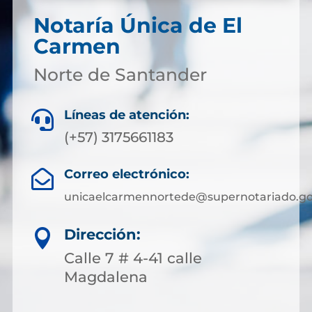
Notaría Única de El
Carmen
Norte de Santander
Líneas de atención:

(+57) 3175661183
Correo electrónico:

unicaelcarmennortede@supernotariado.go
Dirección:

Calle 7 # 4-41 calle
Magdalena