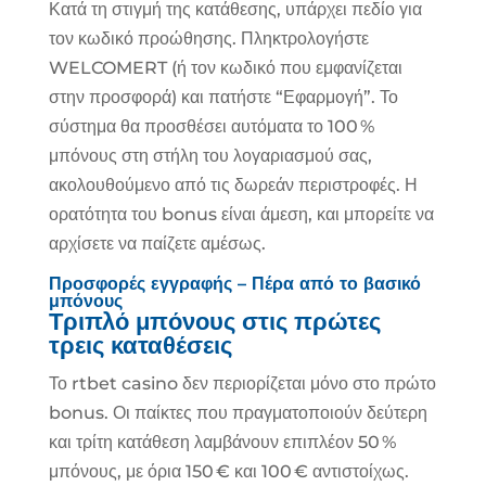
Κατά τη στιγμή της κατάθεσης, υπάρχει πεδίο για
τον κωδικό προώθησης. Πληκτρολογήστε
WELCOMERT (ή τον κωδικό που εμφανίζεται
στην προσφορά) και πατήστε “Εφαρμογή”. Το
σύστημα θα προσθέσει αυτόματα το 100 %
μπόνους στη στήλη του λογαριασμού σας,
ακολουθούμενο από τις δωρεάν περιστροφές. Η
ορατότητα του bonus είναι άμεση, και μπορείτε να
αρχίσετε να παίζετε αμέσως.
Προσφορές εγγραφής – Πέρα από το βασικό
μπόνους
Τριπλό μπόνους στις πρώτες
τρεις καταθέσεις
Το rtbet casino δεν περιορίζεται μόνο στο πρώτο
bonus. Οι παίκτες που πραγματοποιούν δεύτερη
και τρίτη κατάθεση λαμβάνουν επιπλέον 50 %
μπόνους, με όρια 150 € και 100 € αντιστοίχως.