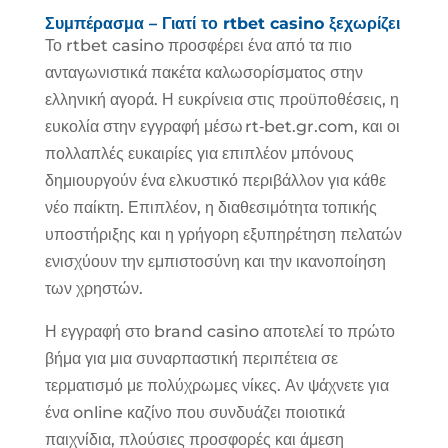
Συμπέρασμα – Γιατί το rtbet casino ξεχωρίζει
Το rtbet casino προσφέρει ένα από τα πιο
ανταγωνιστικά πακέτα καλωσορίσματος στην
ελληνική αγορά. Η ευκρίνεια στις προϋποθέσεις, η
ευκολία στην εγγραφή μέσω rt‑bet.gr.com, και οι
πολλαπλές ευκαιρίες για επιπλέον μπόνους
δημιουργούν ένα ελκυστικό περιβάλλον για κάθε
νέο παίκτη. Επιπλέον, η διαθεσιμότητα τοπικής
υποστήριξης και η γρήγορη εξυπηρέτηση πελατών
ενισχύουν την εμπιστοσύνη και την ικανοποίηση
των χρηστών.
Η εγγραφή στο brand casino αποτελεί το πρώτο
βήμα για μια συναρπαστική περιπέτεια σε
τερματισμό με πολύχρωμες νίκες. Αν ψάχνετε για
ένα online καζίνο που συνδυάζει ποιοτικά
παιχνίδια, πλούσιες προσφορές και άμεση