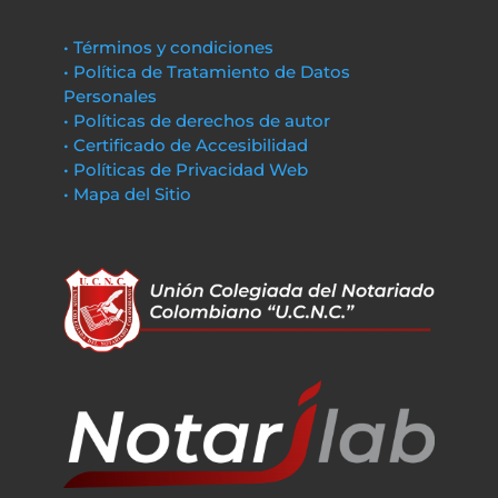
• Términos y condiciones
• Política de Tratamiento de Datos
Personales
• Políticas de derechos de autor
• Certificado de Accesibilidad
• Políticas de Privacidad Web
• Mapa del Sitio