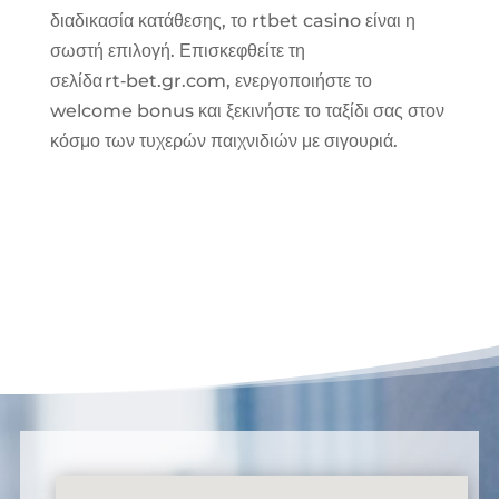
διαδικασία κατάθεσης, το rtbet casino είναι η
σωστή επιλογή. Επισκεφθείτε τη
σελίδα rt‑bet.gr.com, ενεργοποιήστε το
welcome bonus και ξεκινήστε το ταξίδι σας στον
κόσμο των τυχερών παιχνιδιών με σιγουριά.