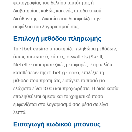
φωτογραφίας του δελτίου ταυτότητας ή
διαβατηρίου, καθώς και ενός αποδεικτικού
διεύθυνσης—δικασία που διασφαλίζει την
ασφάλεια του λογαριασμού σας.
Επιλογή μεθόδου πληρωμής
Το rtbet casino υποστηρίζει πληθώρα μεθόδων,
όπως πιστωτικές κάρτες, e‑wallets (Skrill,
Neteller) και τραπεζικές μεταφορές. Στη σελίδα
καταθέσεων της rt‑bet.gr.com, επιλέξτε τη
μέθοδο που προτιμάτε, εισάγετε το ποσό (το
ελάχιστο είναι 10 €) και προχωρήστε. Η διαδικασία
επαληθεύεται άμεσα και το χρηματικό ποσό
εμφανίζεται στο λογαριασμό σας μέσα σε λίγα
λεπτά.
Εισαγωγή κωδικού μπόνους