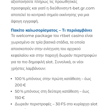
αξιοποιήσετε πλήρως τις προωθητικές
προσφορές και γιατί η διεύθυνση rt‑bet.gr.com
αποτελεί το κεντρικό σημείο εκκίνησης για μια
άψογη εγγραφή.
Πακέτο καλωσορίσματος – Τι περιλαμβάνει
Το welcome package του rtbet casino είναι
χωρισμένο σε τρία βασικά στάδια, τα οποία
αποσκοπούν στην ενίσχυση του αρχικού
κεφαλαίου και στην παροχή δωρεάν περιστροφών
για τα πιο δημοφιλή slot. Συνολικά, οι νέοι
χρήστες λαμβάνουν:
100 % μπόνους στην πρώτη κατάθεση – έως
200 €
50 % μπόνους στη δεύτερη κατάθεση – έως
150 €
Δωρεάν περιστροφές – 30 FS στο κυρίαρχο slot