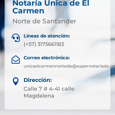
Notaría Única de El
Carmen
Norte de Santander
Líneas de atención:

(+57) 3175661183
Correo electrónico:

unicaelcarmennortede@supernotariado.go
Dirección:

Calle 7 # 4-41 calle
Magdalena