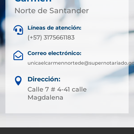
Norte de Santander
Líneas de atención:

(+57) 3175661183
Correo electrónico:

unicaelcarmennortede@supernotariado.go
Dirección:

Calle 7 # 4-41 calle
Magdalena