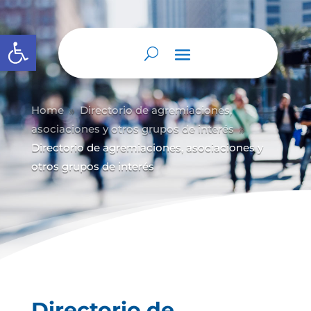
Abrir barra de herramientas
Home
Directorio de agremiaciones,
9
asociaciones y otros grupos de interés
9
Directorio de agremiaciones, asociaciones y
otros grupos de interés
Directorio de