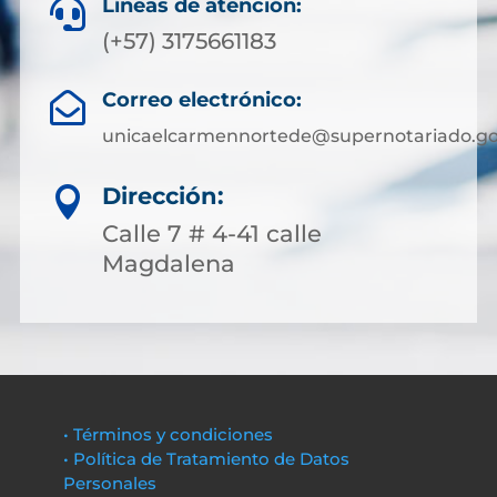
Líneas de atención:

(+57) 3175661183
Correo electrónico:

unicaelcarmennortede@supernotariado.go
Dirección:

Calle 7 # 4-41 calle
Magdalena
• Términos y condiciones
• Política de Tratamiento de Datos
Personales