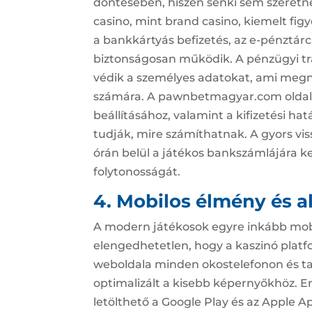
döntésében, hiszen senki sem szeret
casino, mint brand casino, kiemelt fig
a bankkártyás befizetés, az e-pénztár
biztonságosan működik. A pénzügyi tr
védik a személyes adatokat, ami megn
számára. A pawnbetmagyar.com oldal r
beállításához, valamint a kifizetési ha
tudják, mire számíthatnak. A gyors v
órán belül a játékos bankszámlájára ke
folytonosságát.
4. Mobilos élmény és 
A modern játékosok egyre inkább mobi
elengedhetetlen, hogy a kaszinó plat
weboldala minden okostelefonon és tab
optimalizált a kisebb képernyőkhöz. Em
letölthető a Google Play és az Apple A