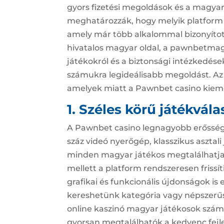
gyors fizetési megoldások és a magya
meghatározzák, hogy melyik platform 
amely már több alkalommal bizonyítot
hivatalos magyar oldal, a pawnbetmagy
játékokról és a biztonsági intézkedése
számukra legideálisabb megoldást. Az
amelyek miatt a Pawnbet casino kiemel
1. Széles körű játékvál
A Pawnbet casino legnagyobb erőssége 
száz videó nyerőgép, klasszikus asztali
minden magyar játékos megtalálhatja
mellett a platform rendszeresen frissít
grafikai és funkcionális újdonságok is 
kereshetünk kategória vagy népszerűs
online kaszinó magyar játékosok számár
gyorsan megtalálhatók a kedvenc fejl