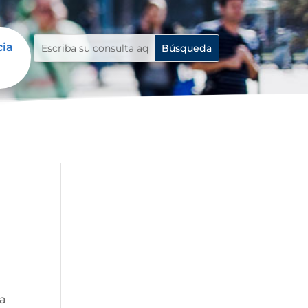
cia
 a