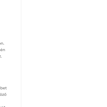
on.
tén
z.
nbet
böző