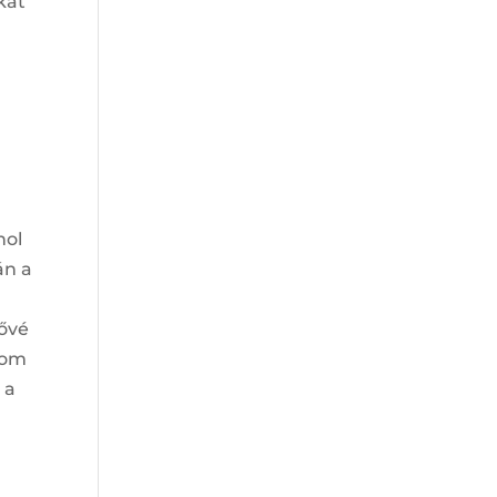
kat
hol
án a
tővé
com
 a