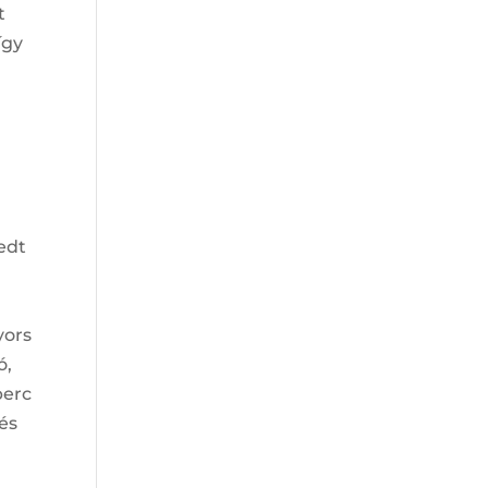
t
így
edt
yors
ó,
perc
és