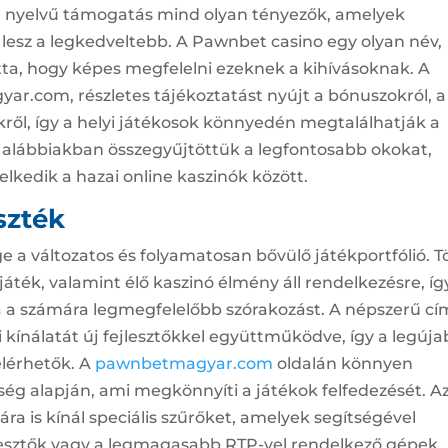
r nyelvű támogatás mind olyan tényezők, amelyek
lesz a legkedveltebb. A Pawnbet casino egy olyan név,
ta, hogy képes megfelelni ezeknek a kihívásoknak. A
ar.com, részletes tájékoztatást nyújt a bónuszokról, a
kről, így a helyi játékosok könnyedén megtalálhatják a
 alábbiakban összegyűjtöttük a legfontosabb okokat,
kedik a hazai online kaszinók között.
aszték
a változatos és folyamatosan bővülő játékportfólió. 
 játék, valamint élő kaszinó élmény áll rendelkezésre, íg
 a számára legmegfelelőbb szórakozást. A népszerű c
i kínálatát új fejlesztőkkel együttműködve, így a legúj
elérhetők. A
pawnbetmagyar.com
oldalán könnyen
ég alapján, ami megkönnyíti a játékok felfedezését. A
a is kínál speciális szűrőket, amelyek segítségével
esztők vagy a legmagasabb RTP-vel rendelkező gépek.