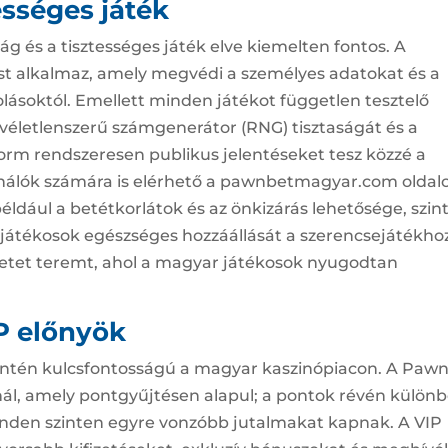
ességes játék
g és a tisztességes játék elve kiemelten fontos. A
st alkalmaz, amely megvédi a személyes adatokat és a
lásoktól. Emellett minden játékot független tesztelő
 véletlenszerű számgenerátor (RNG) tisztaságát és a
orm rendszeresen publikus jelentéseket tesz közzé a
sználók számára is elérhető a pawnbetmagyar.com oldal
például a betétkorlátok és az önkizárás lehetősége, szin
a játékosok egészséges hozzáállását a szerencsejátékho
etet teremt, ahol a magyar játékosok nyugodtan
P előnyök
zintén kulcsfontosságú a magyar kaszinópiacon. A Paw
ál, amely pontgyűjtésen alapul; a pontok révén külön
minden szinten egyre vonzóbb jutalmakat kapnak. A VIP