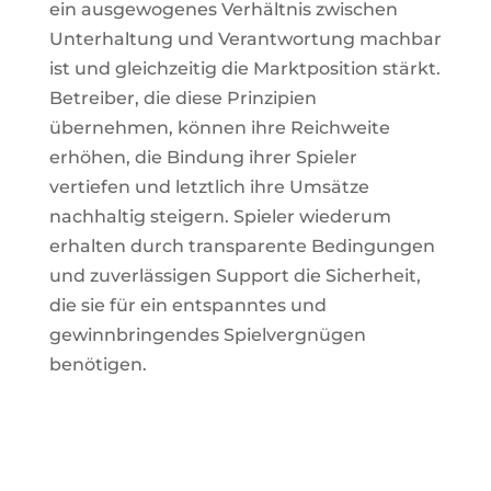
ein ausgewogenes Verhältnis zwischen
Unterhaltung und Verantwortung machbar
ist und gleichzeitig die Marktposition stärkt.
Betreiber, die diese Prinzipien
übernehmen, können ihre Reichweite
erhöhen, die Bindung ihrer Spieler
vertiefen und letztlich ihre Umsätze
nachhaltig steigern. Spieler wiederum
erhalten durch transparente Bedingungen
und zuverlässigen Support die Sicherheit,
die sie für ein entspanntes und
gewinnbringendes Spielvergnügen
benötigen.