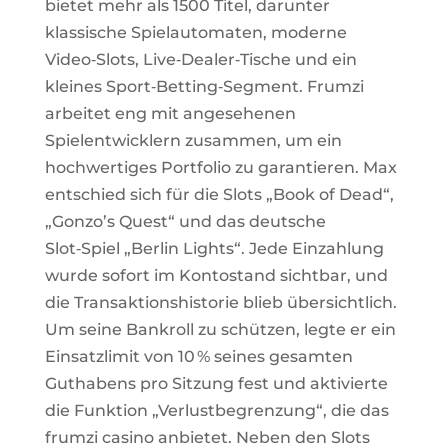
bietet mehr als 1500 Titel, darunter
klassische Spielautomaten, moderne
Video‑Slots, Live‑Dealer‑Tische und ein
kleines Sport‑Betting‑Segment. Frumzi
arbeitet eng mit angesehenen
Spielentwicklern zusammen, um ein
hochwertiges Portfolio zu garantieren. Max
entschied sich für die Slots „Book of Dead“,
„Gonzo’s Quest“ und das deutsche
Slot‑Spiel „Berlin Lights“. Jede Einzahlung
wurde sofort im Kontostand sichtbar, und
die Transaktionshistorie blieb übersichtlich.
Um seine Bankroll zu schützen, legte er ein
Einsatzlimit von 10 % seines gesamten
Guthabens pro Sitzung fest und aktivierte
die Funktion „Verlustbegrenzung“, die das
frumzi casino anbietet. Neben den Slots