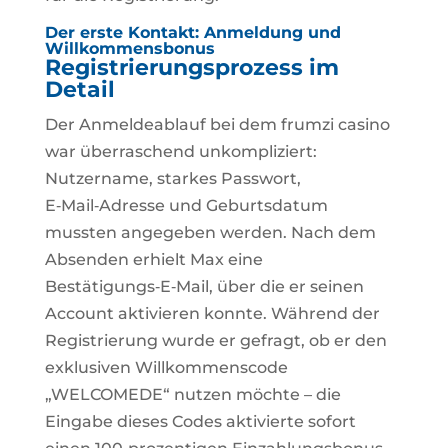
Der erste Kontakt: Anmeldung und
Willkommensbonus
Registrierungsprozess im
Detail
Der Anmeldeablauf bei dem frumzi casino
war überraschend unkompliziert:
Nutzername, starkes Passwort,
E‑Mail‑Adresse und Geburtsdatum
mussten angegeben werden. Nach dem
Absenden erhielt Max eine
Bestätigungs‑E‑Mail, über die er seinen
Account aktivieren konnte. Während der
Registrierung wurde er gefragt, ob er den
exklusiven Willkommenscode
„WELCOMEDE“ nutzen möchte – die
Eingabe dieses Codes aktivierte sofort