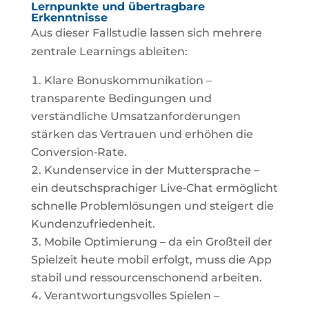
Lernpunkte und übertragbare
Erkenntnisse
Aus dieser Fallstudie lassen sich mehrere
zentrale Learnings ableiten:
Klare Bonuskommunikation –
transparente Bedingungen und
verständliche Umsatzanforderungen
stärken das Vertrauen und erhöhen die
Conversion‑Rate.
Kundenservice in der Muttersprache –
ein deutschsprachiger Live‑Chat ermöglicht
schnelle Problemlösungen und steigert die
Kundenzufriedenheit.
Mobile Optimierung – da ein Großteil der
Spielzeit heute mobil erfolgt, muss die App
stabil und ressourcenschonend arbeiten.
Verantwortungsvolles Spielen –