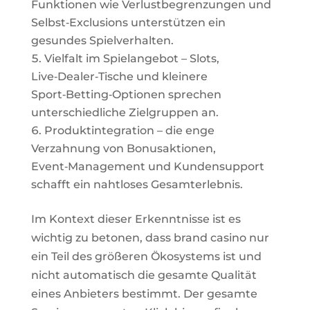
Funktionen wie Verlustbegrenzungen und
Selbst‑Exclusions unterstützen ein
gesundes Spielverhalten.
Vielfalt im Spielangebot – Slots,
Live‑Dealer‑Tische und kleinere
Sport‑Betting‑Optionen sprechen
unterschiedliche Zielgruppen an.
Produktintegration – die enge
Verzahnung von Bonusaktionen,
Event‑Management und Kundensupport
schafft ein nahtloses Gesamterlebnis.
Im Kontext dieser Erkenntnisse ist es
wichtig zu betonen, dass brand casino nur
ein Teil des größeren Ökosystems ist und
nicht automatisch die gesamte Qualität
eines Anbieters bestimmt. Der gesamte