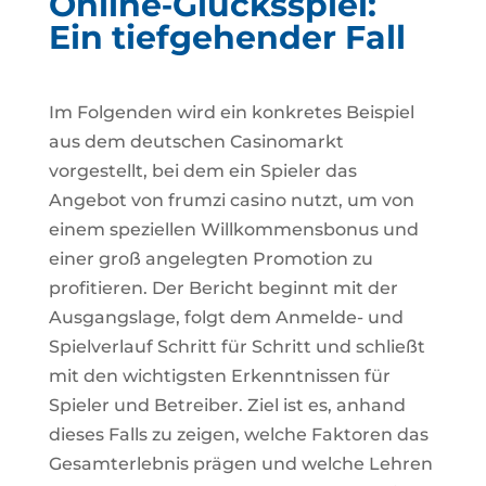
Online‑Glücksspiel:
Ein tiefgehender Fall
Im Folgenden wird ein konkretes Beispiel
aus dem deutschen Casinomarkt
vorgestellt, bei dem ein Spieler das
Angebot von frumzi casino nutzt, um von
einem speziellen Willkommensbonus und
einer groß angelegten Promotion zu
profitieren. Der Bericht beginnt mit der
Ausgangslage, folgt dem Anmelde- und
Spielverlauf Schritt für Schritt und schließt
mit den wichtigsten Erkenntnissen für
Spieler und Betreiber. Ziel ist es, anhand
dieses Falls zu zeigen, welche Faktoren das
Gesamterlebnis prägen und welche Lehren