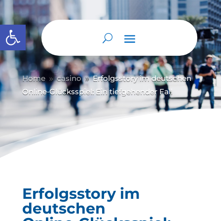
Abrir barra de herramientas
Home
casino
Erfolgsstory im deutschen
9
9
Online‑Glücksspiel: Ein tiefgehender Fall
Erfolgsstory im
deutschen