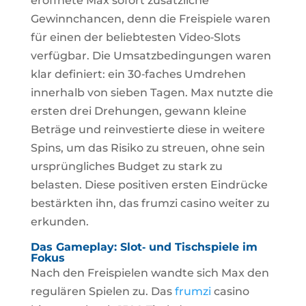
eröffnete Max sofort zusätzliche
Gewinnchancen, denn die Freispiele waren
für einen der beliebtesten Video‑Slots
verfügbar. Die Umsatzbedingungen waren
klar definiert: ein 30‑faches Umdrehen
innerhalb von sieben Tagen. Max nutzte die
ersten drei Drehungen, gewann kleine
Beträge und reinvestierte diese in weitere
Spins, um das Risiko zu streuen, ohne sein
ursprüngliches Budget zu stark zu
belasten. Diese positiven ersten Eindrücke
bestärkten ihn, das frumzi casino weiter zu
erkunden.
Das Gameplay: Slot‑ und Tischspiele im
Fokus
Nach den Freispielen wandte sich Max den
regulären Spielen zu. Das
frumzi
casino