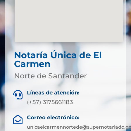
Notaría Única de El
Carmen
Norte de Santander
Líneas de atención:

(+57) 3175661183
Correo electrónico:

unicaelcarmennortede@supernotariado.go