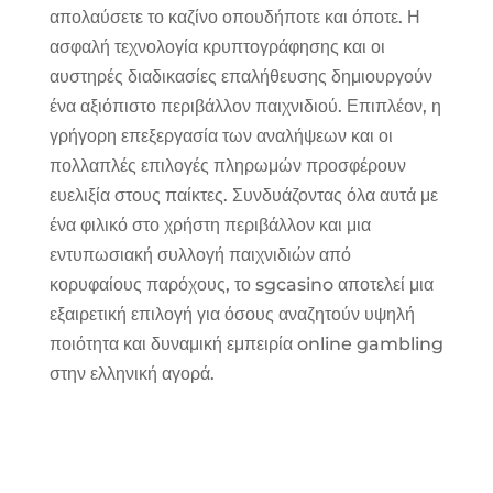
απολαύσετε το καζίνο οπουδήποτε και όποτε. Η
ασφαλή τεχνολογία κρυπτογράφησης και οι
αυστηρές διαδικασίες επαλήθευσης δημιουργούν
ένα αξιόπιστο περιβάλλον παιχνιδιού. Επιπλέον, η
γρήγορη επεξεργασία των αναλήψεων και οι
πολλαπλές επιλογές πληρωμών προσφέρουν
ευελιξία στους παίκτες. Συνδυάζοντας όλα αυτά με
ένα φιλικό στο χρήστη περιβάλλον και μια
εντυπωσιακή συλλογή παιχνιδιών από
κορυφαίους παρόχους, το sgcasino αποτελεί μια
εξαιρετική επιλογή για όσους αναζητούν υψηλή
ποιότητα και δυναμική εμπειρία online gambling
στην ελληνική αγορά.