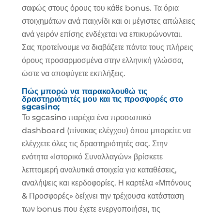
σαφώς στους όρους του κάθε bonus. Τα όρια
στοιχημάτων ανά παιχνίδι και οι μέγιστες απώλειες
ανά γειρόν επίσης ενδέχεται να επικυρώνονται.
Σας προτείνουμε να διαβάζετε πάντα τους πλήρεις
όρους προσαρμοσμένα στην ελληνική γλώσσα,
ώστε να αποφύγετε εκπλήξεις.
Πώς μπορώ να παρακολουθώ τις
δραστηριότητές μου και τις προσφορές στο
sgcasino;
Το sgcasino παρέχει ένα προσωπικό
dashboard (πίνακας ελέγχου) όπου μπορείτε να
ελέγχετε όλες τις δραστηριότητές σας. Στην
ενότητα «Ιστορικό Συναλλαγών» βρίσκετε
λεπτομερή αναλυτικά στοιχεία για καταθέσεις,
αναλήψεις και κερδοφορίες. Η καρτέλα «Μπόνους
& Προσφορές» δείχνει την τρέχουσα κατάσταση
των bonus που έχετε ενεργοποιήσει, τις