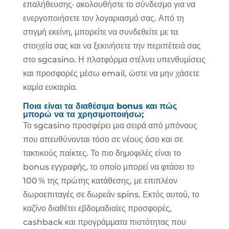
επαλήθευσης· ακολουθήστε το σύνδεσμο για να
ενεργοποιήσετε τον λογαριασμό σας. Από τη
στιγμή εκείνη, μπορείτε να συνδεθείτε με τα
στοιχεία σας και να ξεκινήσετε την περιπέτειά σας
στο sgcasino. Η πλατφόρμα στέλνει υπενθυμίσεις
και προσφορές μέσω email, ώστε να μην χάσετε
καμία ευκαιρία.
Ποια είναι τα διαθέσιμα bonus και πώς
μπορώ να τα χρησιμοποιήσω;
Το sgcasino προσφέρει μια σειρά από μπόνους
που απευθύνονται τόσο σε νέους όσο και σε
τακτικούς παίκτες. Το πιο δημοφιλές είναι το
bonus εγγραφής, το οποίο μπορεί να φτάσει το
100 % της πρώτης κατάθεσης, με επιπλέον
δωροεπιταγές σε δωρεάν spins. Εκτός αυτού, το
καζίνο διαθέτει εβδομαδιαίες προσφορές,
cashback και προγράμματα πιστότητας που