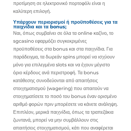
προτίμηση σε ηλεκτρονικό πορτοφόλι είναι η
καλύτερη επιλογή.
Υπάρχουν περιορισμοί ή προϋποθέσεις για τα
παιχνίδια και τα bonus;
Ναι, όπως συμβαίνει σε όλα τα online καζίνο, το
sgcasino εφαρμόζει συγκεκριμένες
προϋποθέσεις στα bonus και στα παιχνίδια. Για
παράδειγμα, τα δωρεάν spins μπορεί να ισχύουν
μόνο για επιλεγμένα slots και να έχουν μέγιστο
όριο κέρδους ανά περιστροφή. Τα bonus
κατάθεσης συνοδεύονται από απαιτήσεις
στοιχηματισμού (wagering) που απαιτούν να
στοιχηματίσετε το ποσό του bonus έναν ορισμένο
αριθμό φορών πριν μπορέσετε να κάνετε ανάληψη.
Επιπλέον, μερικά παιχνίδια, όπως τα τραπεζάκια
ζωντανά, μπορεί να μην συμβάλλουν στις
απαιτήσεις στοιχηματισμού, κάτι που αναφέρεται