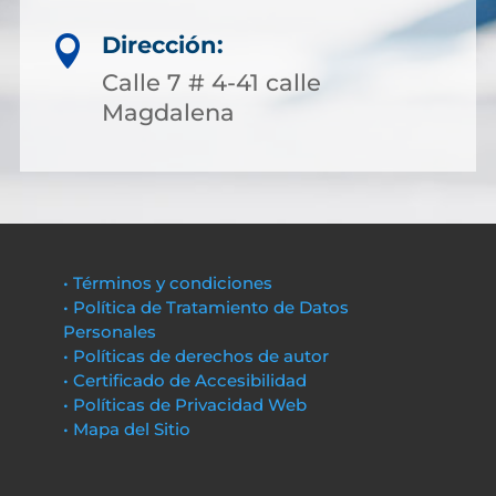
Dirección:

Calle 7 # 4-41 calle
Magdalena
• Términos y condiciones
• Política de Tratamiento de Datos
Personales
• Políticas de derechos de autor
• Certificado de Accesibilidad
• Políticas de Privacidad Web
• Mapa del Sitio